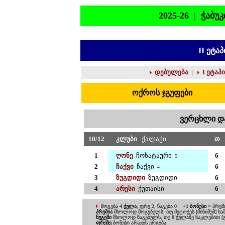
202
5
-2
6
|
ჭაბუკ
II
ეტაპ
დებულება
|
I
ეტაპი
ოქროს ჯგუფები
ვერცხლი დ
1
0
/
1
2
კლუბი
ქალაქი
თ
1
ღონე
ჩოხატაური
6
5
2
ჩაქვი
ჩაქვი
6
4
3
ზუგდიდი
ზუგდიდი
6
4
არესი
ქუთაისი
6
მოგება 4
ქულა
, ფრე 2, წაგება 0
+1 ბონუსი
= პრემ
პრემია
მხოლოდ მოგებულს,
თუ მეტოქეს [მინიმუმ] 
ნუგეში
მხოლოდ წაგებულს, თუ
8 ქულაზე ნაკლებით 
ფრეზე
ბონუსი არავის ერგება