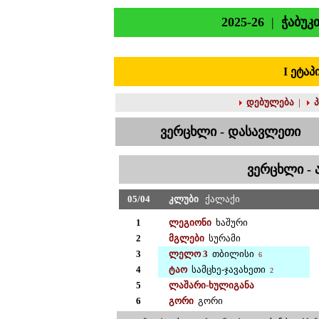
202
5
-2
6
|
ჭაბუკ
I
ეტაპ
დებულება
|
ვერცხლი
-
დასავლეთი
ვერცხლი
-
05
/
04
კლუბი
ქალაქი
1
ლეგიონი
ხაშური
2
მგლები
სურამი
3
ლელო 3
თბილისი
6
4
ტაო
სამცხე-ჯავახეთი
2
5
ლაშარი-ხულიგანა
6
გორი
გორი