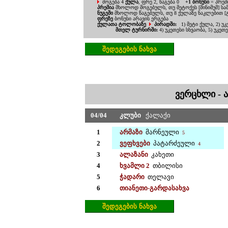
მოგება 4
ქულა
, ფრე 2, წაგება 0
+1 ბონუსი
= პრემ
პრემია
მხოლოდ მოგებულს,
თუ მეტოქეს [მინიმუმ] 
ნუგეში
მხოლოდ წაგებულს, თუ
8 ქულაზე ნაკლებით 
ფრეზე
ბონუსი არავის ერგება
ქულათა ტოლობაზე
პირადში:
1) მეტი ქულა, 2) 
მთელ ტურნირში:
4) უკეთესი სხვაობა, 5) უკეთ
შედეგებ
ი
ს ნახვა
ვერცხლი
-
0
4/
04
კლუბი
ქალაქი
1
არმაზი
მარნეული
5
2
ვეფხვები
პატარძეული
4
3
ალაზანი
კახეთი
4
ხვამლი 2
თბილისი
5
ჭადარი
თელავი
6
თიანეთი-გარდასახვა
შედეგების ნახვა