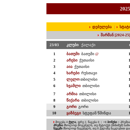
202
დებულება
|
სტატ
შარშან [2024-25
23/0
3
კლუბი
ქალაქი
1
ბათუმი
ბათუმი
@
2
არესი
ქუთ
აისი
3
აია
ქუთაისი
4
ხარები
რუსთავი
5
ლელო
თბილისი
6
ხვამლი
თბილისი
7
არმია
თბილისი
8
წიქარა
თბილისი
9
გორი
გორი
10
ყაზბეგი
სტეფან’წმინდა
მოგება 4
ქულა
, ფრე 2, წაგება 0
|
+1 ბონუსი
= პრემია
პრემია
მხოლოდ მოგებულს,
თუ მეტოქეს [მინიმუმ] სა
ნუგეში
მხოლოდ წაგებულს, თუ
8 ქულაზე ნაკლებით დ