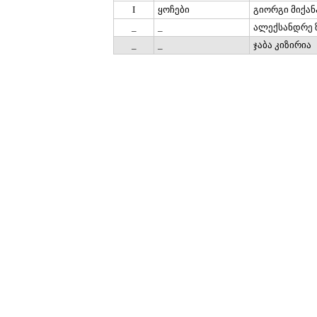
I
ყოჩები
გიორგი მიქან
_
_
ალექსანდრე ზ
_
_
ჯაბა კიზირია