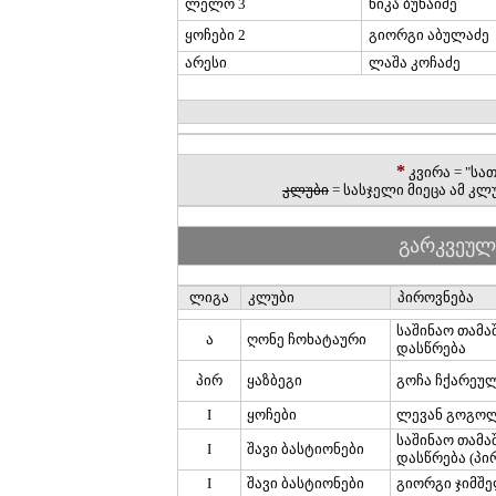
ლელო 3
ნიკა ბუხაიძე
ყოჩები 2
გიორგი აბულაძე
არესი
ლაშა კოჩაძე
*
კვირა =
"სათ
კლუბი
= სასჯელი მიეცა ამ კლ
გარკვეულ
ლიგა
კლუბი
პიროვნება
საშინაო თამა
ა
ღონე ჩოხატაური
დასწრება
პირ
ყაზბეგი
გოჩა ჩქარეუ
I
ყოჩები
ლევან გოგო
საშინაო თამა
I
შავი ბასტიონები
დასწრება (პი
I
შავი ბასტიონები
გიორგი ჯიმშ