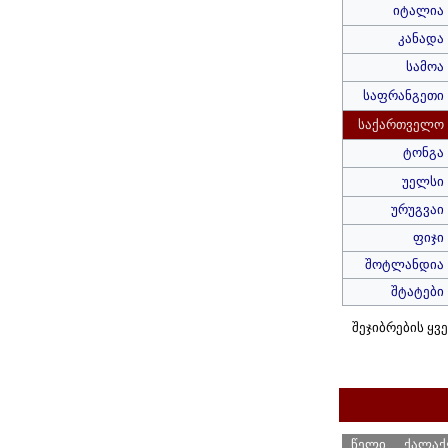
იტალია
კანადა
სამოა
საფრანგეთი
საქართველო
ტონგა
უელსი
ურუგვაი
ფიჯი
შოტლანდია
შტატები
შეჯიბრების ყვ
წელი
ქალაქე