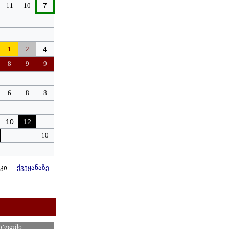
11
1
0
7
1
2
4
8
9
9
6
8
8
1
0
12
10
 კი –
ქვეყანაზე
ი’ოფში